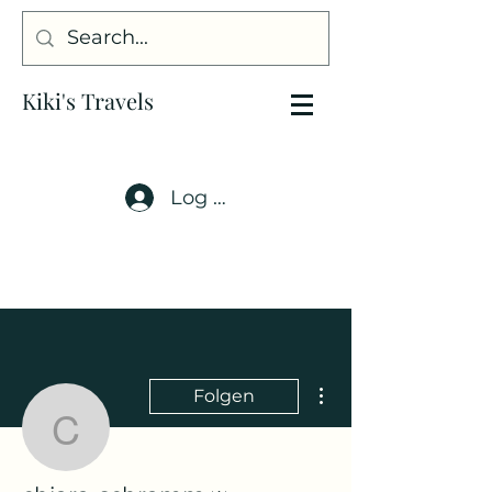
Kiki's Travels
Log In
Weitere Optionen
Folgen
chiara-schramm
Administrator