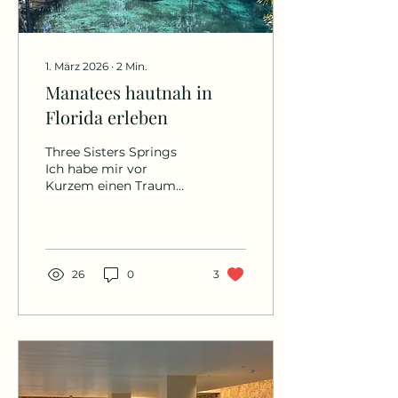
1. März 2026
∙
2
Min.
Manatees hautnah in
Florida erleben
Three Sisters Springs
Ich habe mir vor
Kurzem einen Traum
erfüllt, der schon lange
auf meiner Bucketlist
stand - einmal Seekühe
hautnah in der Natur
erleben. Im Sunshine
26
0
3
State Florida kann man
diese sanften Säugetiere
an verschiedenen Orten
bewundern. Gerade im
Winter, wenn das Meer
relativ kalt ist suchen
sich die Manatees