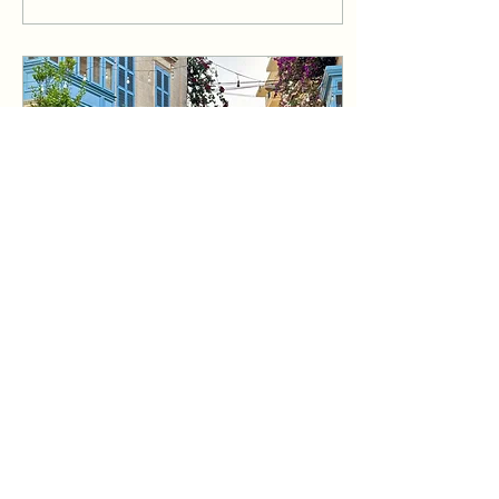
Auch vom Flughafen
sind es nur knapp 20
min mit dem Auto.
Zimmer Auch die
Zimmer können sich
sehen lassen. Sie sind
sehr geräumig und
bieten viel Stau- und
Sitzmöglichkeiten an. In
einem Zimmer mit zwei
Queen-Betten hab es
zusätzlich zwei Lounge-
Sofas, einen Esstisch,
eine Gardrobe und
genug Platz für...
14. Aug. 2025
∙
5
Min.
Malta - Klein aber Oho
Die kleine Insel im
MIttelmeer mit den
angrenzenden
Schwesterinseln Gozo